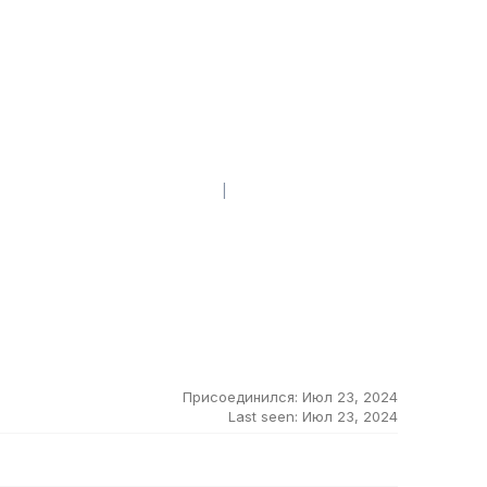
Главная страница форума
|
Свежие записи
Присоединился: Июл 23, 2024
Last seen: Июл 23, 2024