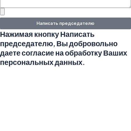
н
щ
П
:
е
р
н
и
Написать председателю
и
к
е
Нажимая кнопку Написать
р
:
е
председателю, Вы добровольно
п
даете согласие на обработку Ваших
л
е
персональных данных.
н
н
ы
й
ф
а
й
л
: